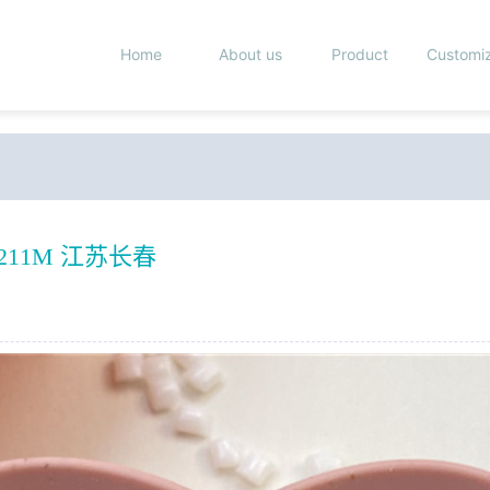
Home
About us
Product
Customi
-211M 江苏长春